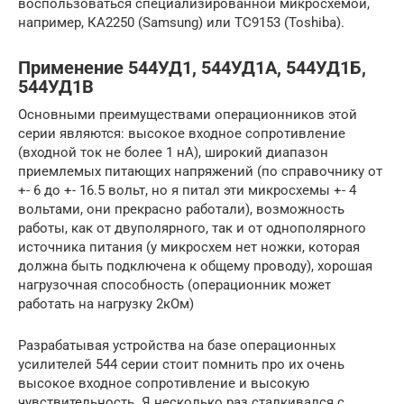
воспользоваться специализированной микросхемой,
например, КА2250 (Samsung) или ТС9153 (Toshiba).
Применение 544УД1, 544УД1A, 544УД1Б,
544УД1В
Основными преимуществами операционников этой
серии являются: высокое входное сопротивление
(входной ток не более 1 нА), широкий диапазон
приемлемых питающих напряжений (по справочнику от
+- 6 до +- 16.5 вольт, но я питал эти микросхемы +- 4
вольтами, они прекрасно работали), возможность
работы, как от двуполярного, так и от однополярного
источника питания (у микросхем нет ножки, которая
должна быть подключена к общему проводу), хорошая
нагрузочная способность (операционник может
работать на нагрузку 2кОм)
Разрабатывая устройства на базе операционных
усилителей 544 серии стоит помнить про их очень
высокое входное сопротивление и высокую
чувствительность. Я несколько раз сталкивался с