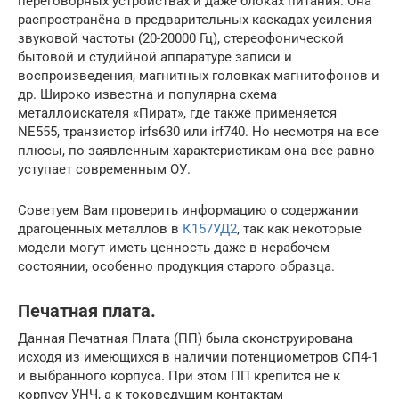
переговорных устройствах и даже блоках питания. Она
распространёна в предварительных каскадах усиления
звуковой частоты (20-20000 Гц), стереофонической
бытовой и студийной аппаратуре записи и
воспроизведения, магнитных головках магнитофонов и
др. Широко известна и популярна схема
металлоискателя «Пират», где также применяется
NE555, транзистор irfs630 или irf740. Но несмотря на все
плюсы, по заявленным характеристикам она все равно
уступает современным ОУ.
Советуем Вам проверить информацию о содержании
драгоценных металлов в
К157УД2
, так как некоторые
модели могут иметь ценность даже в нерабочем
состоянии, особенно продукция старого образца.
Печатная плата.
Данная Печатная Плата (ПП) была сконструирована
исходя из имеющихся в наличии потенциометров СП4-1
и выбранного корпуса. При этом ПП крепится не к
корпусу УНЧ, а к токоведущим контактам