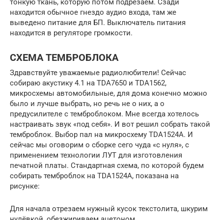
тонкую ткань, которую потом подрезаем. Сзади
находится обычное гнездо аудио входа, там же
выведено питание для БП. Выключатель питания
находится в регуляторе громкости.
СХЕМА ТЕМБРОБЛОКА
Здравствуйте уважаемые радиолюбители! Сейчас
собираю акустику 4.1 на TDA7650 и TDA1562,
микросхемы автомобильные, для дома конечно можно
было и лучше выбрать, но речь не о них, а о
предусилителе с темброблоком. Мне всегда хотелось
настраивать звук «под себя». И вот решил собрать такой
темброблок. Выбор пал на микросхему TDA1524A. И
сейчас мы оговорим о сборке сего чуда «с нуля», с
применением технологии ЛУТ для изготовления
печатной платы. Стандартная схема, по которой будем
собирать темброблок на TDA1524A, показана на
рисунке:
Для начала отрезаем нужный кусок текстолита, шкурим
нулёвкой, обезжириваем ацетоном.