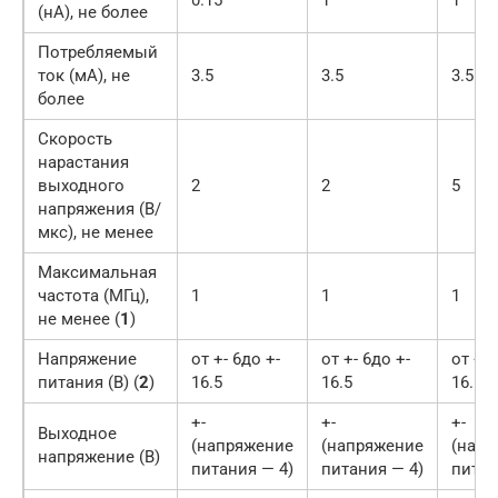
(нА), не более
Потребляемый
ток (мА), не
3.5
3.5
3.5
более
Скорость
нарастания
выходного
2
2
5
напряжения (В/
мкс), не менее
Максимальная
частота (МГц),
1
1
1
не менее (
1
)
Напряжение
от +- 6до +-
от +- 6до +-
от +- 
питания (В) (
2
)
16.5
16.5
16.5
+-
+-
+-
Выходное
(напряжение
(напряжение
(напр
напряжение (В)
питания — 4)
питания — 4)
питан