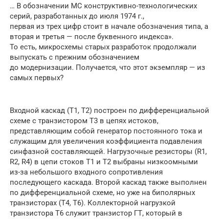
… В обозначении МС конструктивно-технологических
серий, разработанных до июля 1974 г.,
первая из трех цифр стоит в начале обозначения типа, а
вторая и третья — после буквенного индекса».
То есть, микросхемы старых разработок продолжали
выпускать с прежним обозначением
до модернизации. Получается, что этот экземпляр — из
самых первых?
Входной каскад (Т1, Т2) построен по дифференциальной
схеме с транзистором Т3 в цепях истоков,
представляющим собой генератор постоянного тока и
служащим для увеличения коэффициента подавления
синфазной составляющей. Нагрузочные резисторы (R1,
R2, R4) в цепи стоков Т1 и Т2 выбраны низкоомными
из-за небольшого входного сопротивления
последующего каскада. Второй каскад также выполнен
по дифференциальной схеме, но уже на биполярных
транзисторах (Т4, T6). Коллекторной нагрузкой
транзистора T6 служит транзистор ГТ, который в