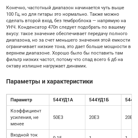
Конечно, частотный диапазон начинается чуть выше
100 Гц, но для гитары это нормально. Также можно
сделать второй вход, без темброблока — напрямую на
УНЧ. Конденсатор 470n следует подобрать по вашему
вкусу: такое значение обеспечивает передачу полного
диапазона, но за счет меньшего значения этой емкости
ограничивает низкие тона, это дает больше мощности в
верхнем диапазоне. Хорошо было бы поставить там
фильтр низких частот, потому что спад всего 6 дб на
октаву излишне нагружает динамик.
Параметры и характеристики
Параметр
544УД1А
544УД1Б
544У
Коэффициент
усиления, не
50E3
20E3
20E3
менее
Входной ток
0.15
1
1