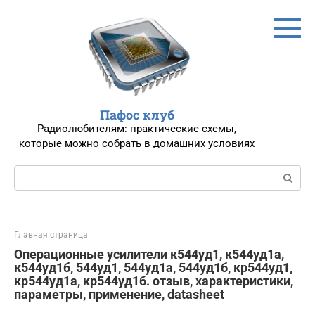
Перейти
к
контенту
Пафос клуб
Радиолюбителям: практические схемы,
которые можно собрать в домашних условиях
Поиск:
Главная страница
Операционные усилители к544уд1, к544уд1a,
к544уд1б, 544уд1, 544уд1a, 544уд1б, кр544уд1,
кр544уд1a, кр544уд1б. отзыв, характеристики,
параметры, применение, datasheet