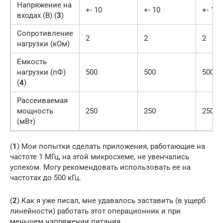
Напряжение на
+- 10
+- 10
+- 10
входах (В) (
3
)
Сопротивление
2
2
2
нагрузки (кОм)
Емкость
нагрузки (пФ)
500
500
500
(
4
)
Рассеиваемая
мощность
250
250
250
(мВт)
(
1
) Мои попытки сделать приложения, работающие на
частоте 1 МГц, на этой микросхеме, не увенчались
успехом. Могу рекомендовать использовать ее на
частотах до 500 кГц.
(
2
) Как я уже писал, мне удавалось заставить (в ущерб
линейности) работать этот операционник и при
меньшем напряжении питания.