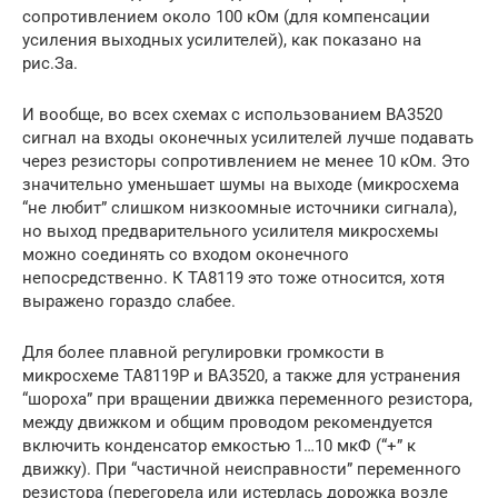
сопротивлением около 100 кОм (для компенсации
усиления выходных усилителей), как показано на
рис.За.
И вообще, во всех схемах с использованием ВА3520
сигнал на входы оконечных усилителей лучше подавать
через резисторы сопротивлением не менее 10 кОм. Это
значительно уменьшает шумы на выходе (микросхема
“не любит” слишком низкоомные источники сигнала),
но выход предварительного усилителя микросхемы
можно соединять со входом оконечного
непосредственно. К ТА8119 это тоже относится, хотя
выражено гораздо слабее.
Для более плавной регулировки громкости в
микросхеме ТА8119Р и ВА3520, а также для устранения
“шороха” при вращении движка переменного резистора,
между движком и общим проводом рекомендуется
включить конденсатор емкостью 1…10 мкФ (“+” к
движку). При “частичной неисправности” переменного
резистора (перегорела или истерлась дорожка возле