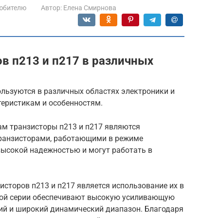
юбителю
Автор:
Елена Смирнова
в п213 и п217 в различных
ользуются в различных областях электроники и
теристикам и особенностям.
ам транзисторы п213 и п217 являются
ранзисторами, работающими в режиме
высокой надежностью и могут работать в
сторов п213 и п217 является использование их в
той серии обеспечивают высокую усиливающую
ний и широкий динамический диапазон. Благодаря