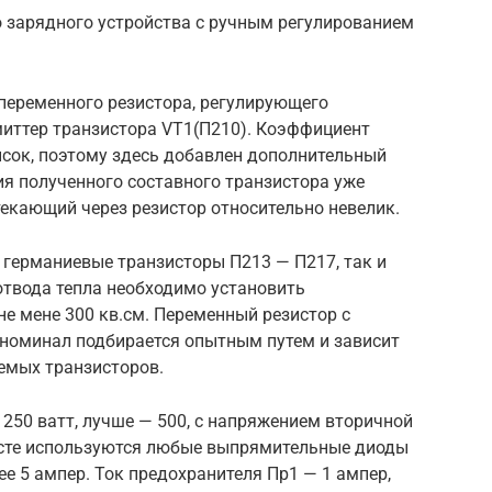
о зарядного устройства с ручным регулированием
переменного резистора, регулирующего
миттер транзистора VT1(П210). Коэффициент
ысок, поэтому здесь добавлен дополнительный
я полученного составного транзистора уже
екающий через резистор относительно невелик.
 германиевые транзисторы П213 — П217, так и
отвода тепла необходимо установить
е мене 300 кв.см. Переменный резистор с
 номинал подбирается опытным путем и зависит
емых транзисторов.
0 ватт, лучше — 500, с напряжением вторичной
осте используются любые выпрямительные диоды
е 5 ампер. Ток предохранителя Пр1 — 1 ампер,