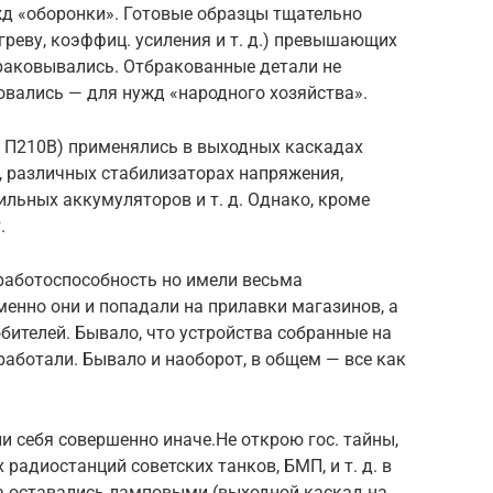
д «оборонки». Готовые образцы тщательно
греву, коэффиц. усиления и т. д.) превышающих
раковывались. Отбракованные детали не
овались — для нужд «народного хозяйства».
и П210В) применялись в выходных каскадах
, различных стабилизаторах напряжения,
льных аккумуляторов и т. д. Однако, кроме
.
и работоспособность но имели весьма
енно они и попадали на прилавки магазинов, а
юбителей. Бывало, что устройства собранные на
работали. Бывало и наоборот, в общем — все как
и себя совершенно иначе.Не открою гос. тайны,
радиостанций советских танков, БМП, и т. д. в
ка оставались ламповыми (выходной каскад на