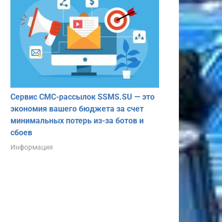
Сервис СМС-рассылок SSMS.SU — это
экономия вашего бюджета за счет
минимальных потерь из-за ботов и
сбоев
Информация