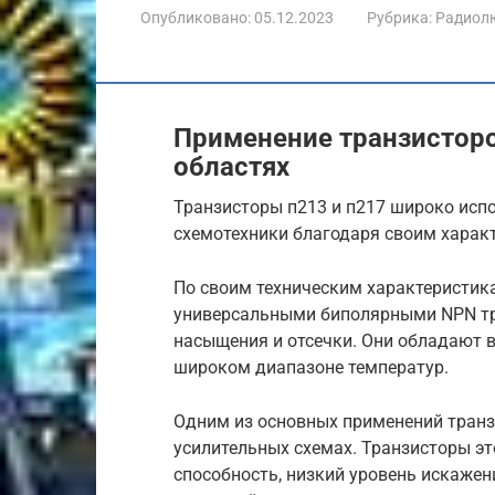
Опубликовано:
05.12.2023
Рубрика:
Радиол
Применение транзисторо
областях
Транзисторы п213 и п217 широко исп
схемотехники благодаря своим харак
По своим техническим характеристик
универсальными биполярными NPN т
насыщения и отсечки. Они обладают 
широком диапазоне температур.
Одним из основных применений транзи
усилительных схемах. Транзисторы э
способность, низкий уровень искаже