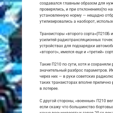
создавался главным образом для нуж
проверялись, и при отклонениях(по на
установленную норму — нещадно отб
утилизировались а наоборот, использ
Транзисторы «второго сорта»(П210Б 
усилитей радиотрансляционных точек
устройствах для подзарядки автомоби
«второго», имелся еще и «третий» сорт
Такие П210 по сути, хотя и сохранял
значительный разброс параметров. Им
через них — в руки советских радиол
таких транзисторах вполне прилично 
в лотерее.
С другой стороны, «военные» П210 вел
если скажу что большинство бортовых 
конце восьмидесятых годов 20-го ве