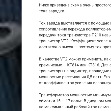
Ниже приведена схема очень простог
тока зарядки.
Ток заряда выставляется с помощью 
сопротивление перехода коллектор-э
передачи тока транзистора П210 нев
транзистор VT2. Коэффициент усилени
достаточно высок — поэтому ток прот
В качестве VT2 можно применить, как
кремниевые — КТ814 или КТ816. Для 
транзисторы на радиатор, площадью н
мощностью рассеивания 0,5 ватт. Его
от коэффициентов усиления использу
Трансформатор мощностью минимум 25
обмотки 15 — 17 вольт. В диодном м
на максимальный рабочий ток не мене