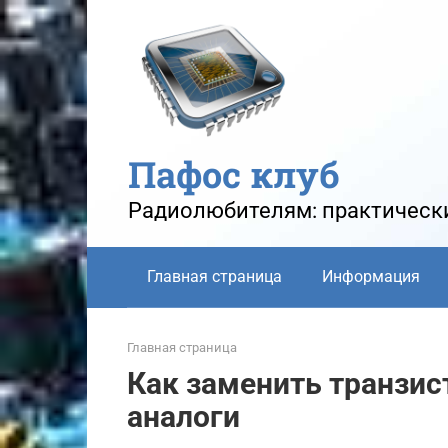
Перейти
к
контенту
Пафос клуб
Радиолюбителям: практически
Главная страница
Информация
Главная страница
Как заменить транзис
аналоги