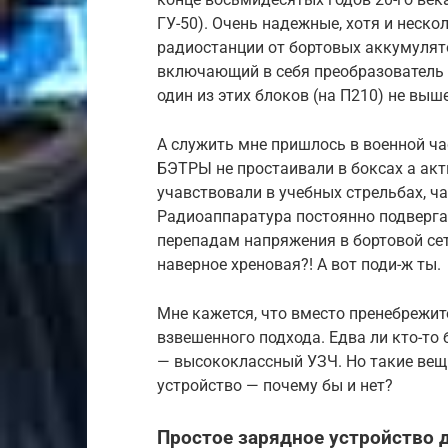
ГУ-50). Очень надежные, хотя и неско
радиостанции от бортовых аккумулят
включающий в себя преобразователь 
один из этих блоков (на П210) не выше
А служить мне пришлось в военной час
БЭТРЫ не простаивали в боксах а ак
учавствовали в учебных стрельбах, ч
Радиоаппаратура постоянно подверга
перепадам напряжения в бортовой се
наверное хреновая?! А вот поди-ж ты.
Мне кажется, что вместо пренебрежи
взвешенного подхода. Едва ли кто-то 
— высококлассный УЗЧ. Но такие вещи
устройство — почему бы и нет?
Простое зарядное устройство 