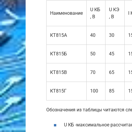
U КБ
U КЭ
Наименование
I 
, В
, В
КТ815А
40
30
1
КТ815Б
50
45
1
КТ815В
70
65
1
КТ815Г
100
85
1
Обозначения из таблицы читаются с
U КБ -максимальное рассчита