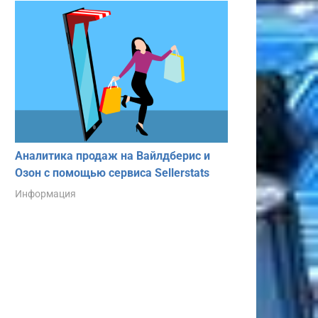
Аналитика продаж на Вайлдберис и
Озон с помощью сервиса Sellerstats
Информация