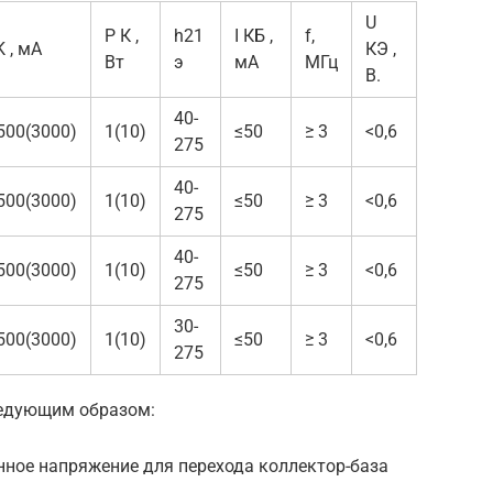
U
Р К ,
h21
I КБ ,
f,
K , мА
КЭ ,
Вт
э
мА
МГц
В.
40-
500(3000)
1(10)
≤50
≥ 3
<0,6
275
40-
500(3000)
1(10)
≤50
≥ 3
<0,6
275
40-
500(3000)
1(10)
≤50
≥ 3
<0,6
275
30-
500(3000)
1(10)
≤50
≥ 3
<0,6
275
ледующим образом:
нное напряжение для перехода коллектор-база