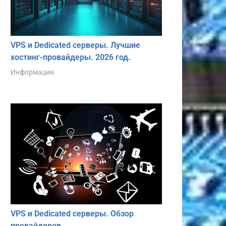
VPS и Dedicated серверы. Лучшие
хостинг-провайдеры. 2026 год.
Информация
VPS и Dedicated серверы. Обзор
провайдеров