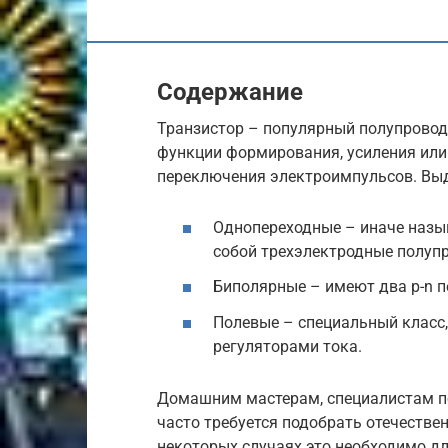
Содержание
Транзистор – популярный полупрово
функции формирования, усиления или
переключения электроимпульсов. Выд
Однопереходные – иначе наз
собой трехэлектродные полупр
Биполярные – имеют два p-n п
Полевые – специальный класс
регуляторами тока.
Домашним мастерам, специалистам п
часто требуется подобрать отечестве
некоторых случаях это необходимо д