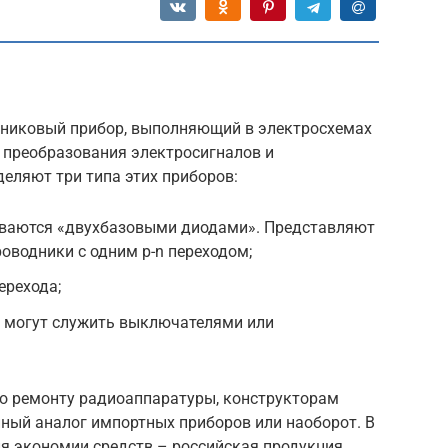
дниковый прибор, выполняющий в электросхемах
 преобразования электросигналов и
еляют три типа этих приборов:
ываются «двухбазовыми диодами». Представляют
оводники с одним p-n переходом;
ерехода;
, могут служить выключателями или
о ремонту радиоаппаратуры, конструкторам
нный аналог импортных приборов или наоборот. В
ля экономии средств – российская продукция