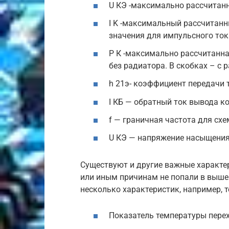
U КЭ -максимально рассчитанн
I K -максимальный рассчитанн
значения для импульсного ток
Р К -максимально рассчитанн
без радиатора. В скобках – с 
h 21э- коэффициент передачи 
I КБ — обратный ток вывода к
f — граничная частота для сх
U КЭ — напряжение насыщения
Существуют и другие важные характер
или иным причинам не попали в выше
несколько характеристик, например, 
Показатель температуры перех