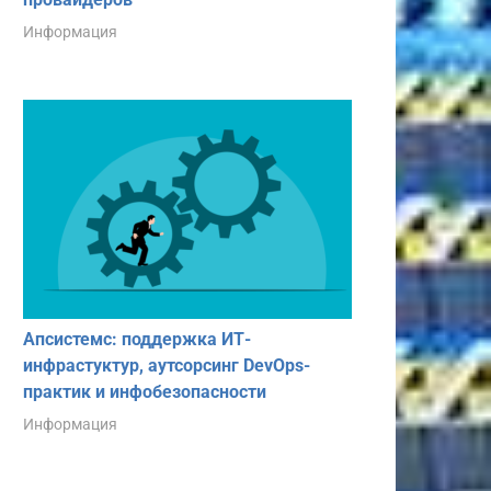
Информация
Апсистемс: поддержка ИТ-
инфрастуктур, аутсорсинг DevOps-
практик и инфобезопасности
Информация