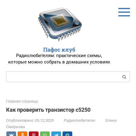
Перейти
к
контенту
Пафос клуб
Радиолюбителям: практические схемы,
которые можно собрать в домашних условиях
Поиск:
Главная страница
Как проверить транзистор c5250
Опубликовано:
05.12.2023
Радиолюбителю
Елена
Смирнова