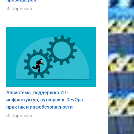
Информация
Апсистемс: поддержка ИТ-
инфрастуктур, аутсорсинг DevOps-
практик и инфобезопасности
Информация