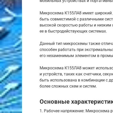
мобильных устройствах и портативны
Микросхема К155ЛА8 имеет широкий д
быть совместимой с различными сист
высокой скоростью работы и низким 
ее в быстродействующих системах.
Данный тип микросхемы также отлича
способен работать при экстремальных
его незаменимым элементом в промы
Микросхема К155ЛА8 может использо
и устройств, таких как счетчики, сек
быть использована в комбинации с д
более сложных схем и систем.
Основные характеристи
1. Рабочее напряжение: Микросхема ра