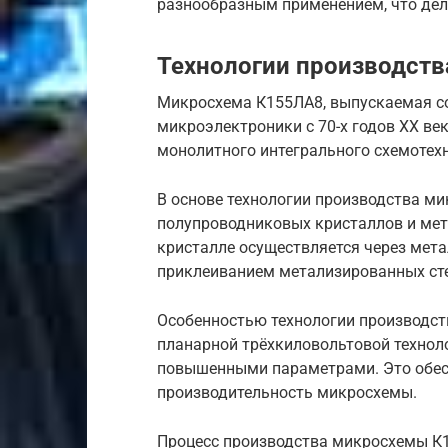
разнообразным применением, что дел
Технологии производст
Микросхема К155ЛА8, выпускаемая с
микроэлектроники с 70-х годов XX ве
монолитного интегрального схемотехн
В основе технологии производства м
полупроводниковых кристаллов и мет
кристалле осуществляется через мет
приклеиванием метализированных ст
Особенностью технологии производс
планарной трёхкиловольтовой технол
повышенными параметрами. Это обес
производительность микросхемы.
Процесс производства микросхемы К