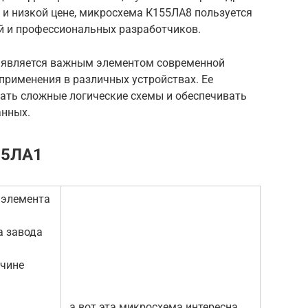
 и низкой цене, микросхема К155ЛА8 пользуется
й и профессиональных разработчиков.
 является важным элементом современной
применения в различных устройствах. Ее
ать сложные логические схемы и обеспечивать
нных.
55ЛА1
 элемента
а завода
ичине
а вот эта микросхема интересна