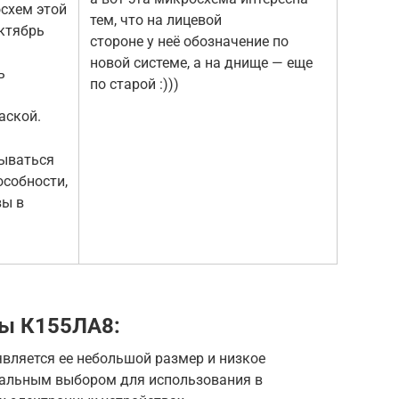
схем этой
тем, что на лицевой
октябрь
стороне у неё обозначение по
новой системе, а на днище — еще
ь
по старой :)))
аской.
ываться
особности,
вы в
ы К155ЛА8:
ляется ее небольшой размер и низкое
деальным выбором для использования в