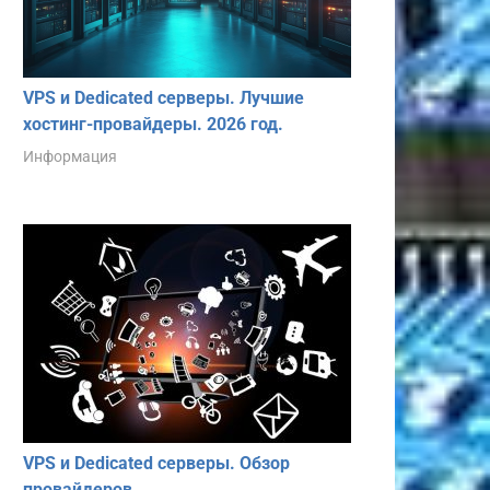
VPS и Dedicated серверы. Лучшие
хостинг-провайдеры. 2026 год.
Информация
VPS и Dedicated серверы. Обзор
провайдеров