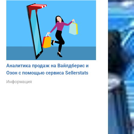
Аналитика продаж на Вайлдберис и
Озон с помощью сервиса Sellerstats
Информация