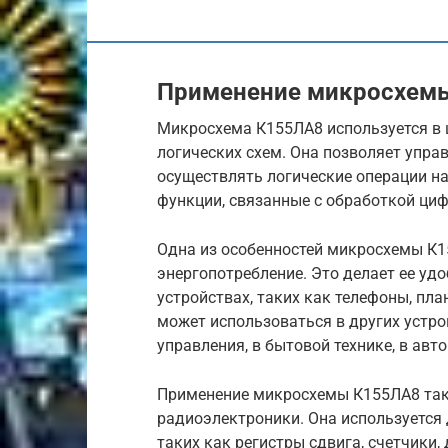
Применение микросхем
Микросхема К155ЛА8 используется в 
логических схем. Она позволяет упр
осуществлять логические операции на
функции, связанные с обработкой ци
Одна из особенностей микросхемы К1
энергопотребление. Это делает ее уд
устройствах, таких как телефоны, пл
может использоваться в других устро
управления, в бытовой технике, в авт
Применение микросхемы К155ЛА8 так
радиоэлектроники. Она используется 
таких как регистры сдвига, счетчики