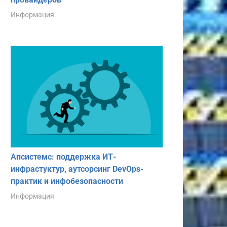
Информация
Апсистемс: поддержка ИТ-
инфрастуктур, аутсорсинг DevOps-
практик и инфобезопасности
Информация