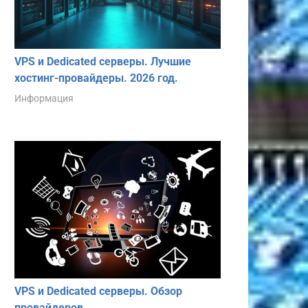
VPS и Dedicated серверы. Лучшие
хостинг-провайдеры. 2026 год.
Информация
VPS и Dedicated серверы. Обзор
провайдеров