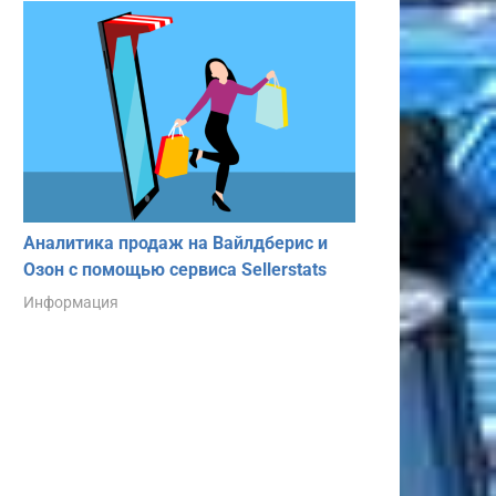
Аналитика продаж на Вайлдберис и
Озон с помощью сервиса Sellerstats
Информация