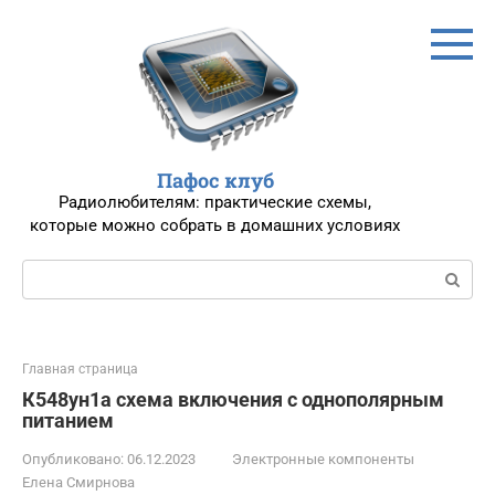
Перейти
к
контенту
Пафос клуб
Радиолюбителям: практические схемы,
которые можно собрать в домашних условиях
Поиск:
Главная страница
К548ун1а схема включения с однополярным
питанием
Опубликовано:
06.12.2023
Электронные компоненты
Елена Смирнова