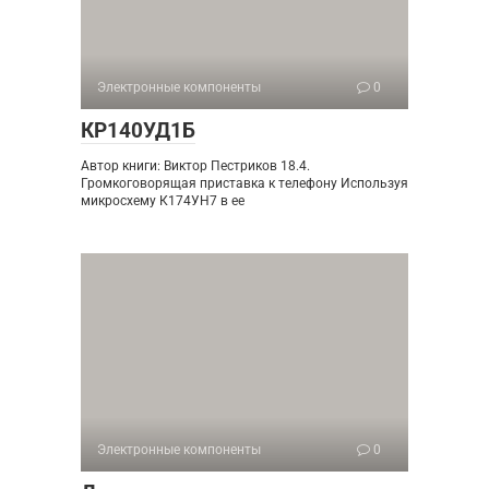
Электронные компоненты
0
КР140УД1Б
Автор книги: Виктор Пестриков 18.4.
Громкоговорящая приставка к телефону Используя
микросхему К174УН7 в ее
Электронные компоненты
0