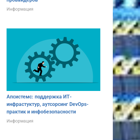
Информация
Апсистемс: поддержка ИТ-
инфрастуктур, аутсорсинг DevOps-
практик и инфобезопасности
Информация