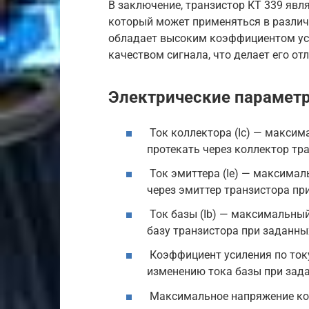
В заключение, транзистор КТ 339 яв
который может применяться в различ
обладает высоким коэффициентом ус
качеством сигнала, что делает его о
Электрические парамет
Ток коллектора (Ic) — макси
протекать через коллектор тр
Ток эмиттера (Ie) — максимал
через эмиттер транзистора пр
Ток базы (Ib) — максимальный
базу транзистора при заданны
Коэффициент усиления по току
изменению тока базы при зад
Максимальное напряжение кол