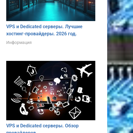
VPS и Dedicated серверы. Лучшие
хостинг-провайдеры. 2026 год.
Информация
VPS и Dedicated серверы. Обзор
провайдеров