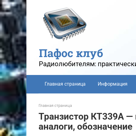
Перейти
к
контенту
Пафос клуб
Радиолюбителям: практически
Главная страница
Информация
Главная страница
Транзистор КТ339А — 
аналоги, обозначение