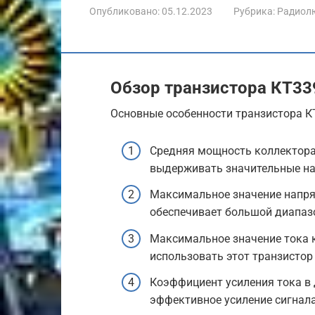
Опубликовано:
05.12.2023
Рубрика:
Радиол
Обзор транзистора КТ33
Основные особенности транзистора К
Средняя мощность коллектора 
выдерживать значительные наг
Максимальное значение напряж
обеспечивает большой диапаз
Максимальное значение тока к
использовать этот транзистор
Коэффициент усиления тока в д
эффективное усиление сигнала 