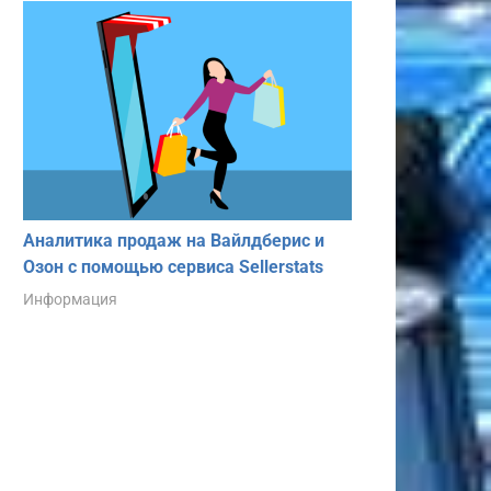
Аналитика продаж на Вайлдберис и
Озон с помощью сервиса Sellerstats
Информация