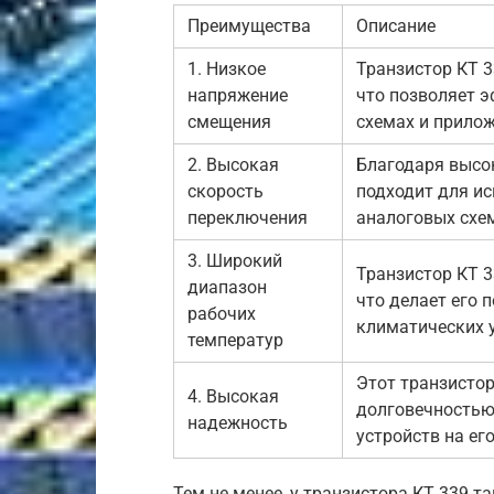
Преимущества
Описание
1. Низкое
Транзистор КТ 
напряжение
что позволяет 
смещения
схемах и прилож
2. Высокая
Благодаря высок
скорость
подходит для и
переключения
аналоговых схе
3. Широкий
Транзистор КТ 3
диапазон
что делает его
рабочих
климатических 
температур
Этот транзистор
4. Высокая
долговечностью,
надежность
устройств на его
Тем не менее, у транзистора КТ 339 т