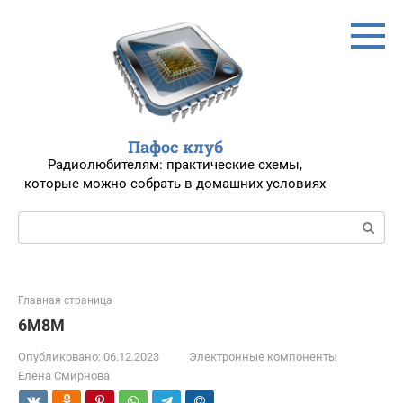
Перейти
к
контенту
Пафос клуб
Радиолюбителям: практические схемы,
которые можно собрать в домашних условиях
Поиск:
Главная страница
6М8М
Опубликовано:
06.12.2023
Электронные компоненты
Елена Смирнова