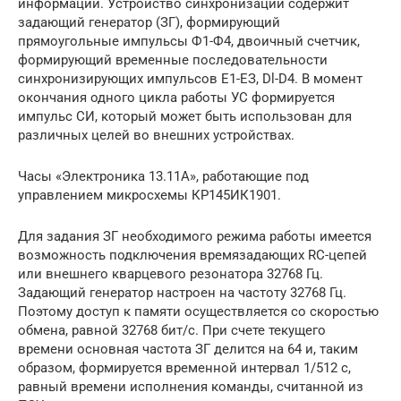
информации. Устройство синхронизации содержит
задающий генератор (ЗГ), формирующий
прямоугольные импульсы Ф1-Ф4, двоичный счетчик,
формирующий временные последовательности
синхронизирующих импульсов E1-ЕЗ, Dl-D4. В момент
окончания одного цикла работы УС формируется
импульс СИ, который может быть использован для
различных целей во внешних устройствах.
Часы «Электроника 13.11А», работающие под
управлением микросхемы КР145ИК1901.
Для задания ЗГ необходимого режима работы имеется
возможность подключения времязадающих RC-цепей
или внешнего кварцевого резонатора 32768 Гц.
Задающий генератор настроен на частоту 32768 Гц.
Поэтому доступ к памяти осуществляется со скоростью
обмена, равной 32768 бит/с. При счете текущего
времени основная частота ЗГ делится на 64 и, таким
образом, формируется временной интервал 1/512 с,
равный времени исполнения команды, считанной из