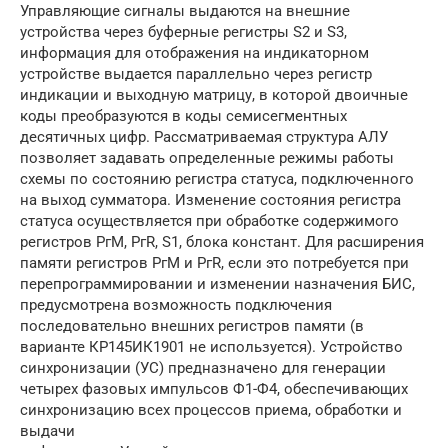
Управляющие сигналы выдаются на внешние
устройства через буферные регистры S2 и S3,
информация для отображения на индикаторном
устройстве выдается параллельно через регистр
индикации и выходную матрицу, в которой двоичные
коды преобразуются в коды семисегментных
десятичных цифр. Рассматриваемая структура АЛУ
позволяет задавать определенные режимы работы
схемы по состоянию регистра статуса, подключенного
на выход сумматора. Изменение состояния регистра
статуса осуществляется при обработке содержимого
регистров РгМ, PгR, S1, блока констант. Для расширения
памяти регистров РгМ и PгR, если это потребуется при
перепрограммировании и изменении назначения БИС,
предусмотрена возможность подключения
последовательно внешних регистров памяти (в
варианте КР145ИК1901 не используется). Устройство
синхронизации (УС) предназначено для генерации
четырех фазовых импульсов Ф1-Ф4, обеспечивающих
синхронизацию всех процессов приема, обработки и
выдачи