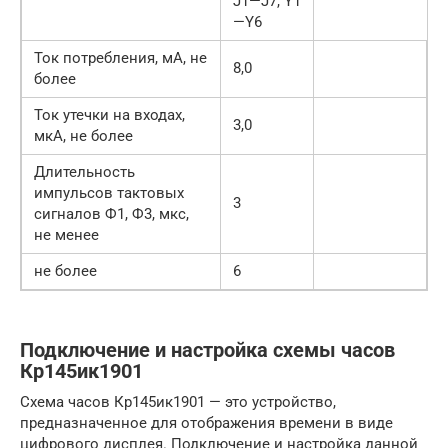
J1—J7, Y1
—Y6
Ток потребления, мА, не
8,0
более
Ток утечки на входах,
3,0
мкА, не более
Длительность
импульсов тактовых
3
сигналов Ф1, Ф3, мкс,
не менее
не более
6
Подключение и настройка схемы часов
Кр145ик1901
Схема часов Кр145ик1901 — это устройство,
предназначенное для отображения времени в виде
цифрового дисплея. Подключение и настройка данной