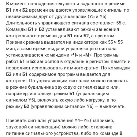
В момент совпадения текущего и заданного в режиме
Б1
или
Б2
времени выдаются управляющие сигналы по
независимым друг от друга каналам (Y5 и Y6).
Длительность управляющего сигнала составляет 55 с.
Команды
Б1
и
Б2
устанавливают режим занесения
контрольного времени для
Б1
или
Б2
, а при этом
Признак режима выдается на индикаторе как 55 ч 55
мин, а само время выдачи управляющего сигнала
устанавливается командами «
Ч
» и «
М
». Программы
работ
Б1
и
Б2
заносятся в отдельные регистры памяти и
позволяют использовать их многократно. По командам
Б2
или
Б1
содержимое программ выдается для
контроля. По управляющим сигналам можно включать
в режиме будильника звуковую сигнализацию или,
например, используя режим
Б1
(управляющим
сигналом Y5), включать какую-либо нагрузку, а по
режиму
Б2
(управляющим сигналом Y6) — выключать.
Прервать сигналы управления Y4—Y6 (например,
звуковой сигнализации) можно либо, отключив
питание сигнального устройства, либо по команде
В