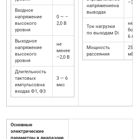
–30 
напряжениена
Входное
выводах
напряжение
0 — –
высокого
2,0 В
не
Ток нагрузки
уровня
боле
по выходам Di
6 мА
Выходное
не
напряжение
Мощность
250
менее
высокого
рассеяния
мВт
–2,0 В
уровня
Длительность
тактовых
3 — 6
импульсовна
мкс
входах Ф1, Ф3
Основные
электрические
параметры в диапазоне