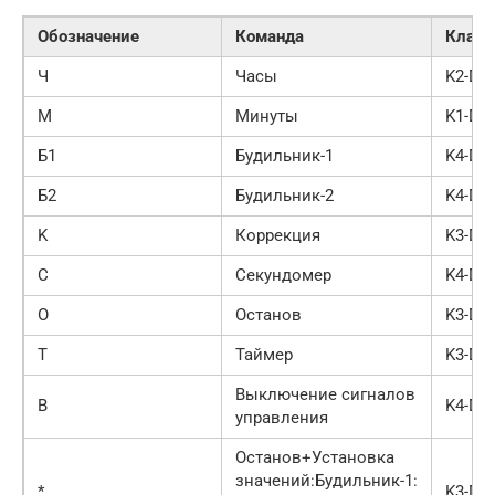
Обозначение
Команда
Клави
Ч
Часы
K2-D4
М
Минуты
K1-D4
Б1
Будильник-1
K4-D4
Б2
Будильник-2
K4-D3
K
Коррекция
K3-D1
С
Секундомер
K4-D2
О
Останов
K3-D2
Т
Таймер
K3-D3
Выключение сигналов
В
K4-D1
управления
Останов+Установка
значений:Будильник-1:
*
K3-D4