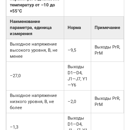
температур от –10 до
+55°C
Наименование
параметра, единица
Норма
Примечание
измерения
Выходное напряжение
Выходы РгR,
высокого уровня, В, не
–9,5
РгM
менее
Выходы
D1—D4,
–27,0
J1—J7, Y1
—Y6
Выходное напряжение
Выходы РгR,
низкого уровня, В, не
–2,0
РгM
более
Выходы
D1—D4,
–1,3