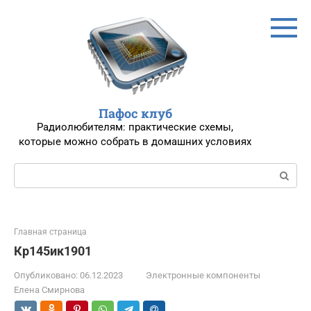
Перейти
к
контенту
Пафос клуб
Радиолюбителям: практические схемы,
которые можно собрать в домашних условиях
Поиск:
Главная страница
Кр145ик1901
Опубликовано:
06.12.2023
Электронные компоненты
Елена Смирнова