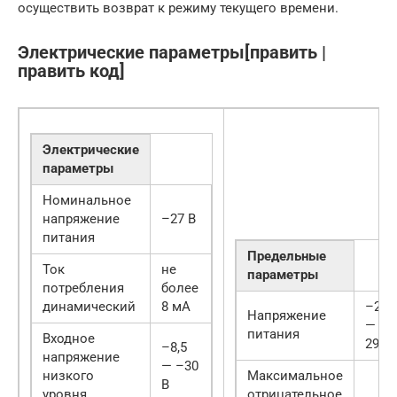
осуществить возврат к режиму текущего времени.
Электрические параметры[править |
править код]
Электрические
параметры
Номинальное
напряжение
–27 В
питания
Предельные
Ток
не
параметры
потребления
более
динамический
8 мА
–24,
Напряжение
— –
питания
Входное
29,7 
–8,5
напряжение
— –30
низкого
Максимальное
В
уровня
отрицательное